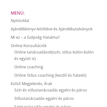
MENÜ:
Nyitóoldal
Ajándékkönyv-letöltése-és Ajándékutalványok
Mi ez – a Szépség Hatalma?
Online Konzultációk
Online tanácsadások(szín, stílus külön-külön
és együtt is)
Online coaching
Online Stílus coaching (kezdő és haladó)
Külső Megjelenés, Árak
Szín és stílustanácsadás egyéni és páros
Stílustanácsadás egyéni és páros
Színtanácsadás egyéni és páros