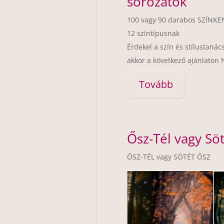
sorozatok
100 vagy 90 darabos SZÍNKE
12 színtípusnak
Érdekel a szín és stílustaná
akkor a következő ajánlaton 
Tovább
Ősz-Tél vagy Sö
ŐSZ-TÉL vagy SÖTÉT ŐSZ