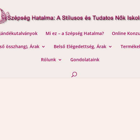
Ajándékutalványok
Mi ez – a Szépség Hatalma?
Online Konzu
lső összhang), Árak
Belső Elégedettség, Árak
Termékek
Rólunk
Gondolataink