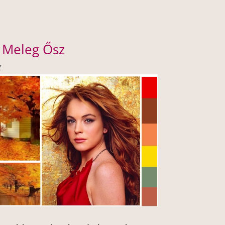
 Meleg Ősz
Z