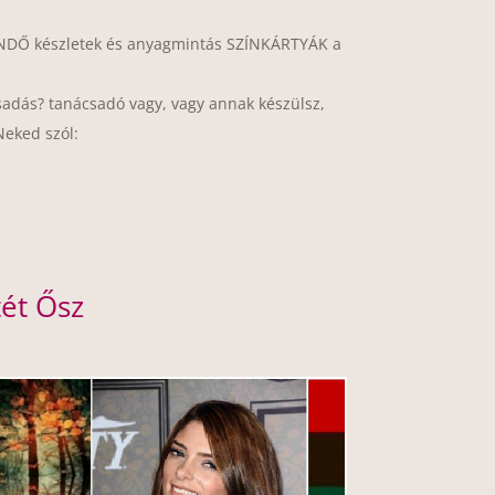
NDŐ készletek és anyagmintás SZÍNKÁRTYÁK a
csadás? tanácsadó vagy, vagy annak készülsz,
Neked szól:
tét Ősz