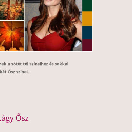
ek a sötét tél színeihez és sokkal
ét Ősz színei.
Lágy Ősz