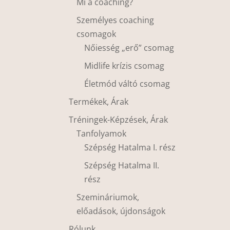
Mi a coaching?
Személyes coaching
csomagok
Nőiesség „erő” csomag
Midlife krízis csomag
Életmód váltó csomag
Termékek, Árak
Tréningek-Képzések, Árak
Tanfolyamok
Szépség Hatalma I. rész
Szépség Hatalma II.
rész
Szemináriumok,
előadások, újdonságok
Rólunk