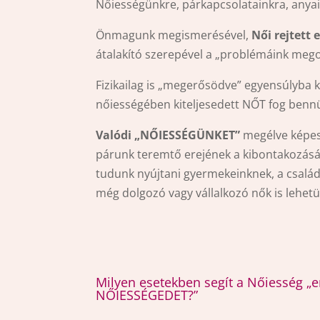
Nőiességünkre, párkapcsolatainkra, anyai
Önmagunk megismerésével,
Női rejtett 
átalakító szerepével a „problémáink mego
Fizikailag is „megerősödve” egyensúlyba k
nőiességében kiteljesedett NŐT fog bennü
Valódi „NŐIESSÉGÜNKET”
megélve képese
párunk teremtő erejének a kibontakozásáh
tudunk nyújtani gyermekeinknek, a család
még dolgozó vagy vállalkozó nők is lehetü
Milyen esetekben segít a Nőiesség 
NŐIESSÉGEDET?”