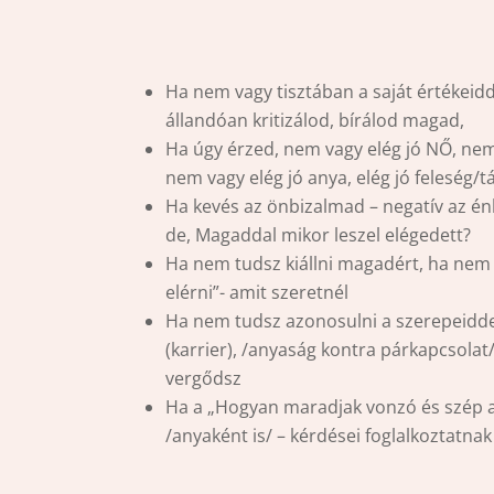
Ha nem vagy tisztában a saját értékeidd
állandóan kritizálod, bírálod magad,
Ha úgy érzed, nem vagy elég jó NŐ, ne
nem vagy elég jó anya, elég jó feleség/t
Ha kevés az önbizalmad – negatív az én
de, Magaddal mikor leszel elégedett?
Ha nem tudsz kiállni magadért, ha nem
elérni”- amit szeretnél
Ha nem tudsz azonosulni a szerepeidde
(karrier), /anyaság kontra párkapcsola
vergődsz
Ha a „Hogyan maradjak vonzó és szép a
/anyaként is/ – kérdései foglalkoztatnak