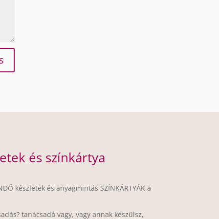
s
etek és színkártya
NDŐ készletek és anyagmintás SZÍNKÁRTYÁK a
csadás? tanácsadó vagy, vagy annak készülsz,