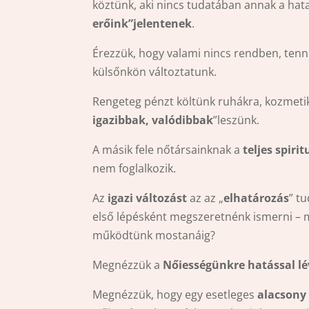
köztünk, aki nincs tudatában annak a hat
erőink”jelentenek
.
Érezzük, hogy valami nincs rendben, tenni
külsőnkön változtatunk.
Rengeteg pénzt költünk ruhákra, kozmetik
igazibbak, valódibbak
”leszünk.
A másik fele nőtársainknak a
teljes spirit
nem foglalkozik.
Az
igazi változást
az az „
elhatározás
” t
első lépésként megszeretnénk ismerni – 
működtünk mostanáig?
Megnézzük a
Nőiességünkre hatással l
Megnézzük, hogy egy esetleges
alacsony