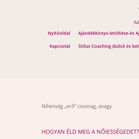
Nyitóoldal
Ajándékkönyv-letöltése-és 
Kapcsolat
Stílus Coaching (külső és be
Nőiesség „erő” csomag, avagy
HOGYAN ÉLD MEG A NŐIESSÉGEDET?- nő