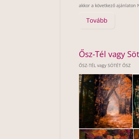
akkor a következő ajánlaton 
Tovább
Ősz-Tél vagy Sö
ŐSZ-TÉL vagy SÖTÉT ŐSZ