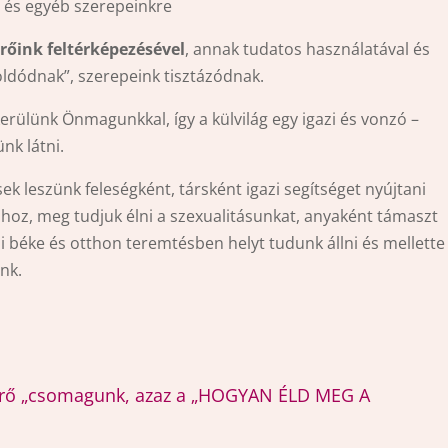
 és egyéb szerepeinkre
erőink feltérképezésével
, annak tudatos használatával és
ldódnak”, szerepeink tisztázódnak.
erülünk Önmagunkkal, így a külvilág egy igazi és vonzó –
nk látni.
k leszünk feleségként, társként igazi segítséget nyújtani
oz, meg tudjuk élni a szexualitásunkat, anyaként támaszt
i béke és otthon teremtésben helyt tudunk állni és mellette
nk.
„erő „csomagunk, azaz a „HOGYAN ÉLD MEG A