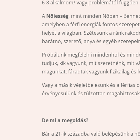
6-8 alkalmom/ vagy problémától függően 
A
Nőiesség
, mint minden Nőben – Benned i
amelyben a férfi energiák fontos szerepe
helyét a világban. Szétesünk a ránk rakod
barátnő, szerető, anya és egyéb szerepein
Próbálunk megfelelni mindenhol és mind
tudjuk, kik vagyunk, mit szeretnénk, mit
magunkat, fáradtak vagyunk fizikailag és 
Vagy a másik végletbe esünk és a férfias 
érvényesülünk és túlzottan magabiztosak,
De mi a megoldás?
Bár a 21-ik századba való belépésünk a 