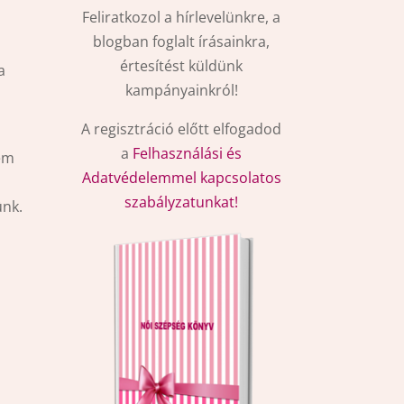
Feliratkozol a hírlevelünkre, a
blogban foglalt írásainkra,
értesítést küldünk
a
kampányainkról!
A regisztráció előtt elfogadod
a
Felhasználási és
sem
Adatvédelemmel kapcsolatos
szabályzatunkat!
ünk.
n