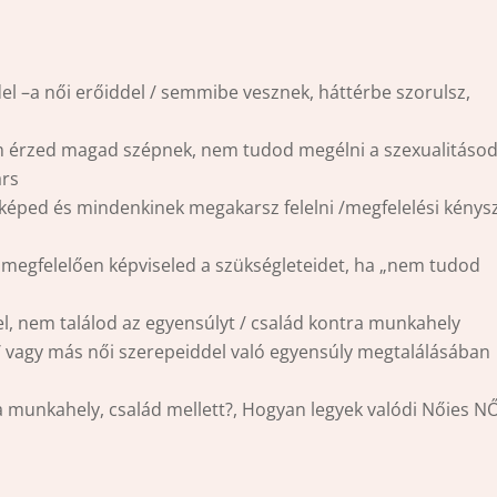
el –a női erőiddel / semmibe vesznek, háttérbe szorulsz,
m érzed magad szépnek, nem tudod megélni a szexualitásod
árs
képed és mindenkinek megakarsz felelni /megfelelési kénys
 megfelelően képviseled a szükségleteidet, ha „nem tudod
l, nem találod az egyensúlyt / család kontra munkahely
t/ vagy más női szerepeiddel való egyensúly megtalálásában
 munkahely, család mellett?, Hogyan legyek valódi Nőies NŐ