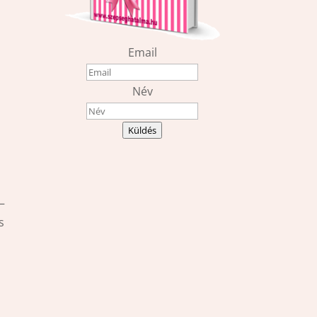
Email
Név
Küldés
–
s