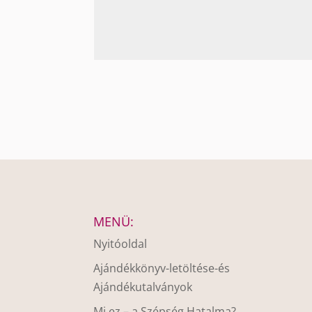
MENÜ:
Nyitóoldal
Ajándékkönyv-letöltése-és
Ajándékutalványok
Mi ez – a Szépség Hatalma?