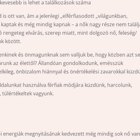
kevesebb is lehet a találkozások száma
s ott van, ám a jelenlegi „elférfiasodott „világunkban,
t kaptak és még mindig kapnak – a nők nagy része nem találj
ó rengeteg elvárás, szerep miatt, mint dolgozó nő, feleség/
k között.
enkinek és önmagunknak sem valljuk be, hogy közben azt 
 várunk az élettől? Állandóan gondolkodunk, emésszük
lelkileg, önbizalom hiánnyal és önértékelési zavarokkal küzd
oldalunkat használva férfiak módjára küzdünk, harcolunk,
 túlértékeltek vagyunk.
női energiák megnyitásának kedvezett még mindig sok nő va