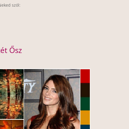
Neked szól:
tét Ősz