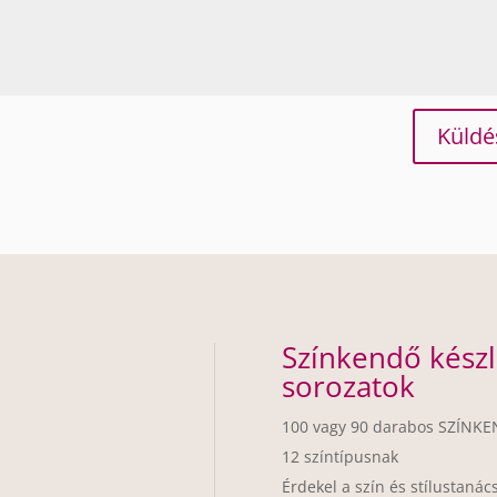
Küldé
Színkendő készl
sorozatok
100 vagy 90 darabos SZÍNKE
12 színtípusnak
Érdekel a szín és stílustaná