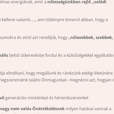
almas energiának, amit a
nőiességünkben rejlő „valódi
 kellene valamit….,, ami többnyire kimerül abban, hogy a
umokra és attól azt reméljük, hogy „
nőiesebbek, szebbek,
uális
belső útkeresésbe fordul és a külsőségekkel egyáltalán
udja elindítani, hogy megállunk és ránézünk eddigi életünkre 
megszeretnénk találni Önmagunkat– megnézni azt, hogyan i
évő
generációs mintáinkat és hitrendszereinket
 vagy nem valós Önértékelésnek
milyen hatásai vannak a