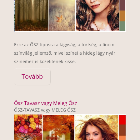
Erre az ŐSZ típusra a lágyság, a törtség, a finom
színvilág jellemző, mivel színei a hideg lágy nyár
színeihez is közelítenek kissé.
Tovább
Ősz Tavasz vagy Meleg Ősz
ŐSZ-TAVASZ vagy MELEG ŐSZ