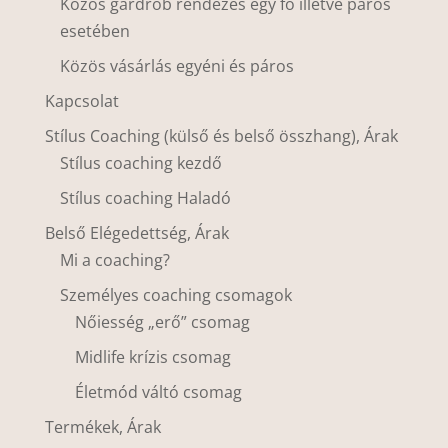
Közös gardrób rendezés egy fő illetve páros
esetében
Közös vásárlás egyéni és páros
Kapcsolat
Stílus Coaching (külső és belső összhang), Árak
Stílus coaching kezdő
Stílus coaching Haladó
Belső Elégedettség, Árak
Mi a coaching?
Személyes coaching csomagok
Nőiesség „erő” csomag
Midlife krízis csomag
Életmód váltó csomag
Termékek, Árak