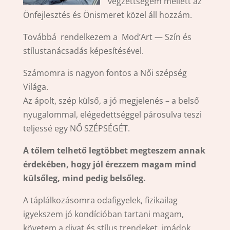
végzettségem mellett az
Önfejlesztés és Önismeret közel áll hozzám.
Továbbá rendelkezem a Mod’Art — Szín és
stílustanácsadás képesítésével.
Számomra is nagyon fontos a Női szépség
Világa.
Az ápolt, szép külső, a jó megjelenés – a belső
nyugalommal, elégedettséggel párosulva teszi
teljessé egy NŐ SZÉPSÉGÉT.
A tőlem telhető legtöbbet megteszem annak
érdekében, hogy jól érezzem magam mind
külsőleg, mind pedig belsőleg.
A táplálkozásomra odafigyelek, fizikailag
igyekszem jó kondícióban tartani magam,
követem a divat és stílus trendeket, imádok