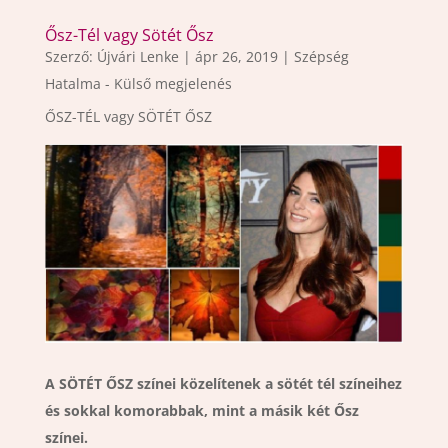
Ősz-Tél vagy Sötét Ősz
Szerző:
Újvári Lenke
|
ápr 26, 2019
|
Szépség
Hatalma - Külső megjelenés
ŐSZ-TÉL vagy SÖTÉT ŐSZ
A SÖTÉT ŐSZ színei közelítenek a sötét tél színeihez
és sokkal komorabbak, mint a másik két Ősz
színei.