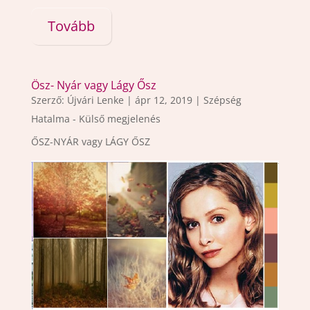
Tovább
Ösz- Nyár vagy Lágy Ősz
Szerző:
Újvári Lenke
|
ápr 12, 2019
|
Szépség
Hatalma - Külső megjelenés
ŐSZ-NYÁR vagy LÁGY ŐSZ