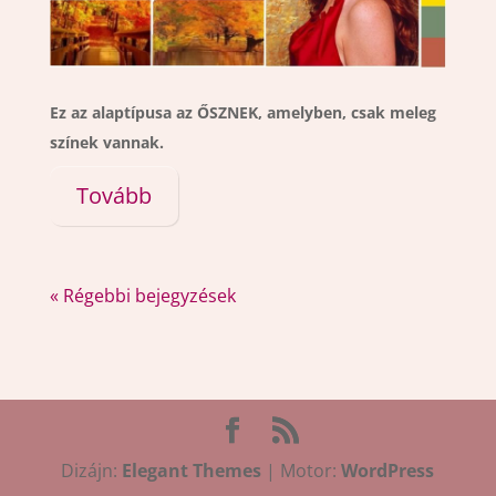
Ez az alaptípusa az ŐSZNEK, amelyben, csak meleg
színek vannak.
Tovább
« Régebbi bejegyzések
Dizájn:
Elegant Themes
| Motor:
WordPress