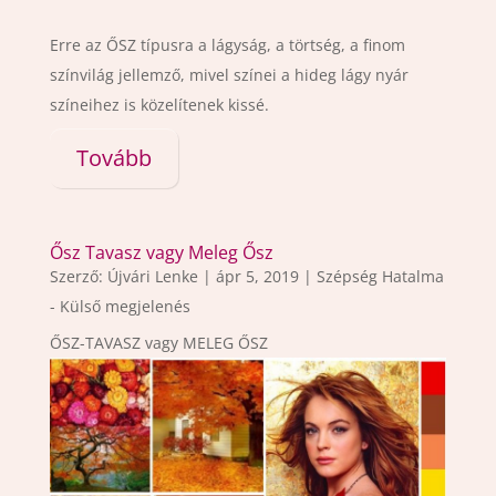
Erre az ŐSZ típusra a lágyság, a törtség, a finom
színvilág jellemző, mivel színei a hideg lágy nyár
színeihez is közelítenek kissé.
Tovább
Ősz Tavasz vagy Meleg Ősz
Szerző:
Újvári Lenke
|
ápr 5, 2019
|
Szépség Hatalma
- Külső megjelenés
ŐSZ-TAVASZ vagy MELEG ŐSZ