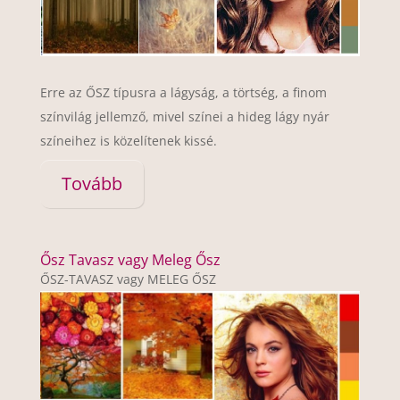
Erre az ŐSZ típusra a lágyság, a törtség, a finom
színvilág jellemző, mivel színei a hideg lágy nyár
színeihez is közelítenek kissé.
Tovább
Ősz Tavasz vagy Meleg Ősz
ŐSZ-TAVASZ vagy MELEG ŐSZ