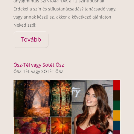
anyagmintás SZÍNKÁRTYÁK a 12 színtípusnak
Érdekel a szín és stílustanácsadás? tanácsadó vagy,
vagy annak készülsz, akkor a következő ajánlaton
Neked szól:
Tovább
Ősz-Tél vagy Sötét Ősz
ŐSZ-TÉL vagy SÖTÉT ŐSZ