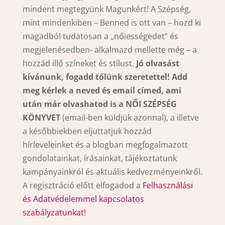
mindent megtegyünk Magunkért! A Szépség,
mint mindenkiben – Benned is ott van – hozd ki
magadból tudatosan a „nőiességedet” és
megjelenésedben- alkalmazd mellette még – a
hozzád illő színeket és stílust.
Jó olvasást
kívánunk, fogadd tőlünk szeretettel!
Add
meg kérlek a neved és email címed, ami
után már olvashatod is a NŐI SZÉPSÉG
KÖNYVET
(email-ben küldjük azonnal), a illetve
a későbbiekben eljuttatjuk hozzád
hírleveleinket és a blogban megfogalmazott
gondolatainkat, írásainkat, tájékoztatunk
kampányainkról és aktuális kedvezményeinkről.
A regisztráció előtt elfogadod a
Felhasználási
és Adatvédelemmel kapcsolatos
szabályzatunkat!