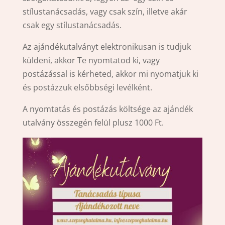
stílustanácsadás, vagy csak szín, illetve akár
csak egy stílustanácsadás.
Az ajándékutalványt elektronikusan is tudjuk
küldeni, akkor Te nyomtatod ki, vagy
postázással is kérheted, akkor mi nyomatjuk ki
és postázzuk elsőbbségi levélként.
A nyomtatás és postázás költsége az ajándék
utalvány összegén felül plusz 1000 Ft.