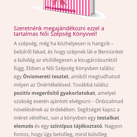
Szeretnénk megajándékozni ezzel a
tartalmas Női Szépség Könyvvel!
A szépség, még ha közhelyesen is hangzik –
belülről fakad, és hogy szépnek lát-e Bennünket
a külvilág az elsődlegesen a kisugárzásunktól
függ. Ebben a Női Szépség Könyvben találsz
egy
Önismereti tesztet
, amiből megtudhatod
milyen az Önértékelésed. Továbbá találsz
pozitív megerősítő gyakorlatokat
, amelyet
szükség esetén ajánlott elvégezni – Önbizalmad
növelésének az érdekében. Segítséget kapsz a
méret vételhez, van a könyvben egy
testalkat
elemzés
és egy
színtípus tájékoztató
. Nagyon
fontos, hogy úgy belsőleg, mind külsőleg