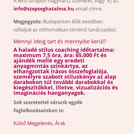
A lenti űrlapon hagyhatsz üzenetet, vagy írj az:
info@szepseghatalma.hu
email címre.
Megjegyzés:
Budapesten élők esetében
vállaljuk az otthonukban történő tanácsadást.
Mennyi ideig tart és mennyibe kerül?
A haladó stílus coaching időtartalma:
maximum 7,5 óra, ára: 65.000 Ft és
ajándék mellé egy eredeti
anyagmintás
színkártya, az
elhangzottak írásos összefoglalója,
személyre szabott stíluskönyv az alap
darabokon túl további darabokkal és
kiegészítőkkel, illetve, vizualizációs és
imaginációs hanganyagok.
Sok szeretettel várunk egyéb
foglalkozásainkon is:
Külső Megjelenés, Árak