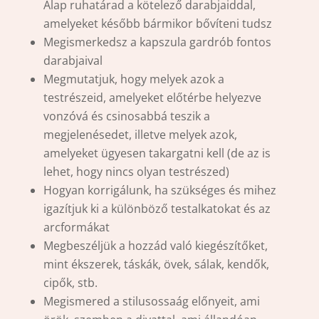
Alap ruhatárad a kötelező darabjaiddal,
amelyeket később bármikor bővíteni tudsz
Megismerkedsz a kapszula gardrób fontos
darabjaival
Megmutatjuk, hogy melyek azok a
testrészeid, amelyeket előtérbe helyezve
vonzóvá és csinosabbá teszik a
megjelenésedet, illetve melyek azok,
amelyeket ügyesen takargatni kell (de az is
lehet, hogy nincs olyan testrészed)
Hogyan korrigálunk, ha szükséges és mihez
igazítjuk ki a különböző testalkatokat és az
arcformákat
Megbeszéljük a hozzád való kiegészítőket,
mint ékszerek, táskák, övek, sálak, kendők,
cipők, stb.
Megismered a stilusossaág előnyeit, ami