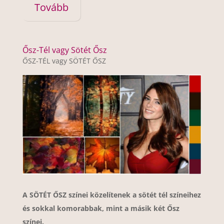
Tovább
Ősz-Tél vagy Sötét Ősz
ŐSZ-TÉL vagy SÖTÉT ŐSZ
A SÖTÉT ŐSZ színei közelítenek a sötét tél színeihez
és sokkal komorabbak, mint a másik két Ősz
színei.