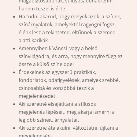
magabiztosabbnak, stílusosabbnak lenni,
hanem teszel is érte
Ha tudni akarod, hogy melyek azok a színek,
színárnyalatok, amelyektől ragyogni fogsz,
élénk lesz a tekinteted, eltűnnek a szemed
alatti karikák
Amennyiben kíváncsi vagy a belső
színvilágodra, és arra, hogy mennyire függ ez
össze a külső színeiddel
Érdekelnek az egyszerű praktikák,
fondorlatok, odafigyelések, amelyek szebbé,
csinosabbá és vonzóbbá teszik a
megjelenésedet
Aki szeretné elsajátítani a stílusos
megjelenés lépéseit, meg akarja ismerni a
legjobb színeit, árnyalatait
Aki szeretne átalakulni, változtatni, újítani a
megjelenésén