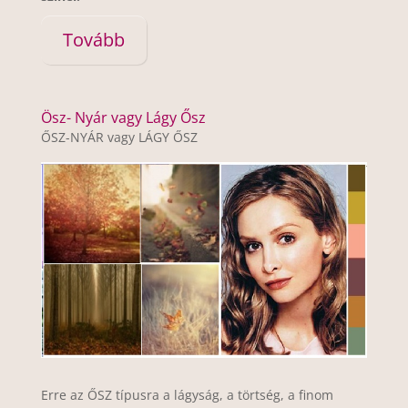
Tovább
Ösz- Nyár vagy Lágy Ősz
ŐSZ-NYÁR vagy LÁGY ŐSZ
Erre az ŐSZ típusra a lágyság, a törtség, a finom