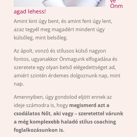
ve
Önm
agad lehess!
Amint kint úgy bent, és amint fent úgy lent,
azaz tegyél meg magadért mindent úgy
külsőleg, mint belsőleg.
Az ápolt, vonzó és stílusos külső nagyon
fontos, ugyanakkor Önmagunk elfogadása és
szeretete egy olyan belső elégedettséget ad,
amiért szintén érdemes dolgoznunk nap, mint
nap.
Amennyiben, úgy gondolod eljött ennek az
ideje számodra is, hogy
megismerd azt a
csodálatos Nőt, aki vagy – szeretettel várunk
a még komplexebb haladó stílus coaching
foglalkozásunkon is.