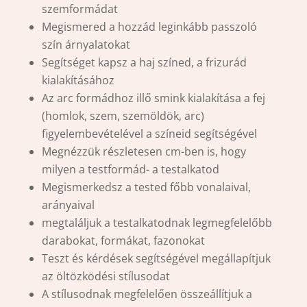
szemformádat
Megismered a hozzád leginkább passzoló
szín árnyalatokat
Segítséget kapsz a haj színed, a frizurád
kialakításához
Az arc formádhoz illő smink kialakítása a fej
(homlok, szem, szemöldök, arc)
figyelembevételével a színeid segítségével
Megnézzük részletesen cm-ben is, hogy
milyen a testformád- a testalkatod
Megismerkedsz a tested főbb vonalaival,
arányaival
megtaláljuk a testalkatodnak legmegfelelőbb
darabokat, formákat, fazonokat
Teszt és kérdések segítségével megállapítjuk
az öltözködési stílusodat
A stílusodnak megfelelően összeállítjuk a