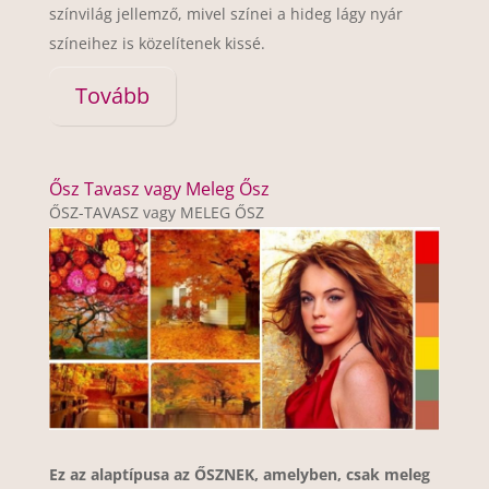
színvilág jellemző, mivel színei a hideg lágy nyár
színeihez is közelítenek kissé.
Tovább
Ősz Tavasz vagy Meleg Ősz
ŐSZ-TAVASZ vagy MELEG ŐSZ
Ez az alaptípusa az ŐSZNEK, amelyben, csak meleg