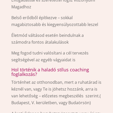
Elfogadással és szeretettel fogsz viszonyulni
Magadhoz
Belső erődből építkezve – sokkal
magabiztosabb és kiegyensúlyozottabb leszel
Életmód váltásod esetén beindulnak a
számodra fontos átalakulások
Meg fogod tudni valósítani a cél tervezés
segítségével az egyéb vágyaidat is
Hol történik a haladó stílus coaching
foglalkozás?
Történhet az otthonodban, mert a ruhatárad is
kéznél van, vagy Te is jöhetsz hozzánk, arra is
van lehetőség – előzetes megbeszélés szerint.(
Budapest, V. kerületben, vagy Budaörsön)