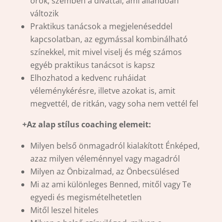
örök, szemben a divattal, ami állandóan
változik
Praktikus tanácsok a megjelenéseddel
kapcsolatban, az egymással kombinálható
színekkel, mit mivel viselj és még számos
egyéb praktikus tanácsot is kapsz
Elhozhatod a kedvenc ruháidat
véleménykérésre, illetve azokat is, amit
megvettél, de ritkán, vagy soha nem vettél fel
+Az alap stílus coaching elemeit:
Milyen belső önmagadról kialakított Énképed,
azaz milyen véleménnyel vagy magadról
Milyen az Önbizalmad, az Önbecsülésed
Mi az ami különleges Benned, mitől vagy Te
egyedi és megismételhetetlen
Mitől leszel hiteles