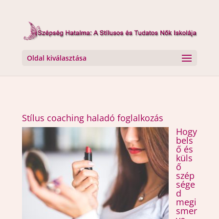
Oldal kiválasztása
Stílus coaching haladó foglalkozás
Hogy
bels
ő és
küls
ő
szép
sége
d
megi
smer