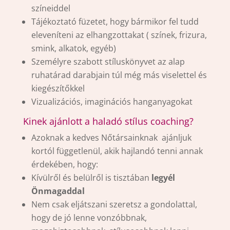
színeiddel
Tájékoztató füzetet, hogy bármikor fel tudd
eleveníteni az elhangzottakat ( színek, frizura,
smink, alkatok, egyéb)
Személyre szabott stíluskönyvet az alap
ruhatárad darabjain túl még más viselettel és
kiegészítőkkel
Vizualizációs, imaginációs hanganyagokat
Kinek ajánlott a haladó stílus coaching?
Azoknak a kedves Nőtársainknak ajánljuk
kortól függetlenül, akik hajlandó tenni annak
érdekében, hogy:
Kívülről és belülről is tisztában
legyél
Önmagaddal
Nem csak eljátszani szeretsz a gondolattal,
hogy de jó lenne vonzóbbnak,