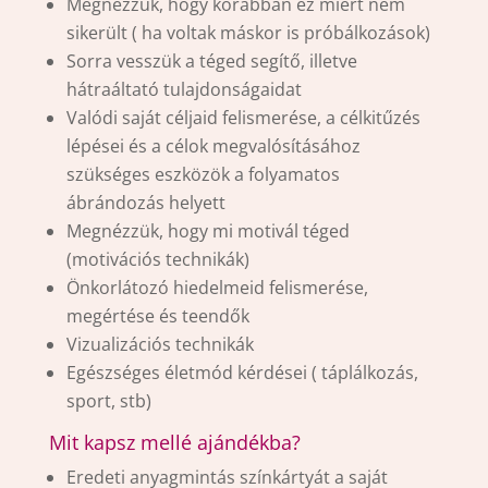
Megnézzük, hogy korábban ez miért nem
sikerült ( ha voltak máskor is próbálkozások)
Sorra vesszük a téged segítő, illetve
hátraáltató tulajdonságaidat
Valódi saját céljaid felismerése, a célkitűzés
lépései és a célok megvalósításához
szükséges eszközök a folyamatos
ábrándozás helyett
Megnézzük, hogy mi motivál téged
(motivációs technikák)
Önkorlátozó hiedelmeid felismerése,
megértése és teendők
Vizualizációs technikák
Egészséges életmód kérdései ( táplálkozás,
sport, stb)
Mit kapsz mellé ajándékba?
Eredeti anyagmintás színkártyát a saját