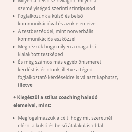
Milyen a belső színvilágod, milyen a
személyiséged szerinti színtípusod
Foglalkozunk a külső és belső
kommunikációval és azok elemeivel
A testbeszéddel, mint nonverbális
kommunikációs eszközzel
Megnézzük hogy milyen a magadról
kialakított testképed
És még számos más egyéb önismereti
kérdést is érintünk, illetve a téged
foglalkoztató kérdéseidre is választ kaphatsz,
illetve
+ Kiegészül a stílus coaching haladó
elemeivel, mint:
Megfogalmazzuk a célt, hogy mit szeretnél
elérni a külső és belső átalakulásoddal