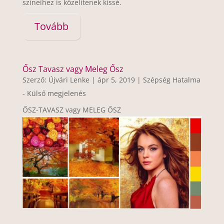
színeihez is közelítenek kissé.
Tovább
Ősz Tavasz vagy Meleg Ősz
Szerző:
Újvári Lenke
|
ápr 5, 2019
|
Szépség Hatalma
- Külső megjelenés
ŐSZ-TAVASZ vagy MELEG ŐSZ