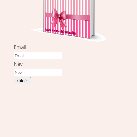
Email
Név
Küldés