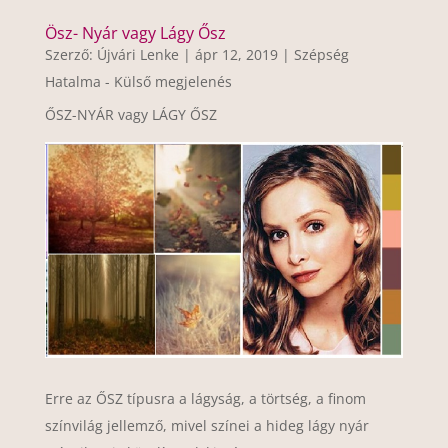
Ösz- Nyár vagy Lágy Ősz
Szerző:
Újvári Lenke
|
ápr 12, 2019
|
Szépség
Hatalma - Külső megjelenés
ŐSZ-NYÁR vagy LÁGY ŐSZ
Erre az ŐSZ típusra a lágyság, a törtség, a finom
színvilág jellemző, mivel színei a hideg lágy nyár