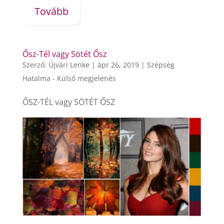
Tovább
Ősz-Tél vagy Sötét Ősz
Szerző:
Újvári Lenke
|
ápr 26, 2019
|
Szépség
Hatalma - Külső megjelenés
ŐSZ-TÉL vagy SÖTÉT ŐSZ