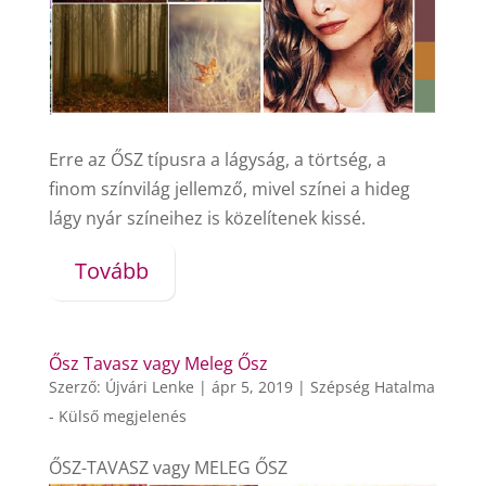
Erre az ŐSZ típusra a lágyság, a törtség, a
finom színvilág jellemző, mivel színei a hideg
lágy nyár színeihez is közelítenek kissé.
Tovább
Ősz Tavasz vagy Meleg Ősz
Szerző:
Újvári Lenke
|
ápr 5, 2019
|
Szépség Hatalma
- Külső megjelenés
ŐSZ-TAVASZ vagy MELEG ŐSZ