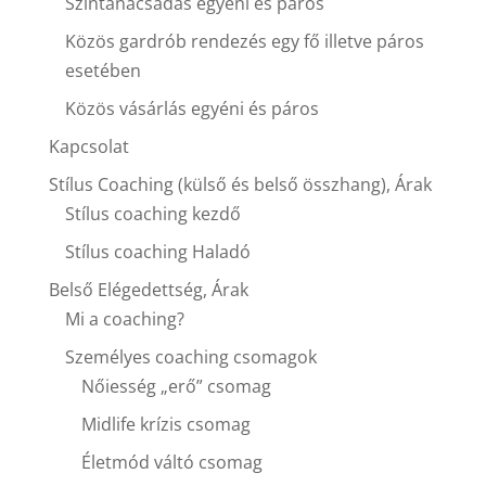
Színtanácsadás egyéni és páros
Közös gardrób rendezés egy fő illetve páros
esetében
Közös vásárlás egyéni és páros
Kapcsolat
Stílus Coaching (külső és belső összhang), Árak
Stílus coaching kezdő
Stílus coaching Haladó
Belső Elégedettség, Árak
Mi a coaching?
Személyes coaching csomagok
Nőiesség „erő” csomag
Midlife krízis csomag
Életmód váltó csomag