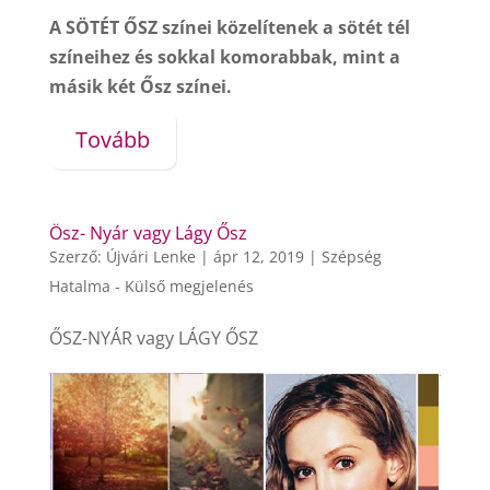
A SÖTÉT ŐSZ színei közelítenek a sötét tél
színeihez és sokkal komorabbak, mint a
másik két Ősz színei.
Tovább
Ösz- Nyár vagy Lágy Ősz
Szerző:
Újvári Lenke
|
ápr 12, 2019
|
Szépség
Hatalma - Külső megjelenés
ŐSZ-NYÁR vagy LÁGY ŐSZ