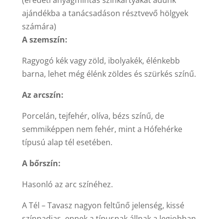
(eredeti anyagmintás színkártyákat adunk
ajándékba a tanácsadá
son résztvevő hölgyek
számára)
A szemszín:
Ragyogó kék vagy zöld, ibolyakék, élénkebb
barna, lehet még élénk zöldes és szürkés színű.
Az arcszín:
Porcelán, tejfehér, olíva, bézs színű, de
semmiképpen nem fehér, mint a Hófehérke
típusú alap tél esetében.
A bőrszín:
Hasonló az arc színéhez.
A Tél – Tavasz nagyon feltűnő jelenség, kissé
színpadias, ennek a típusnak állnak a legjobban