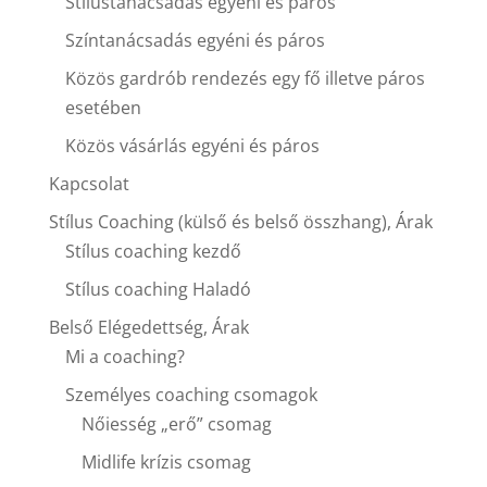
Stílustanácsadás egyéni és páros
Színtanácsadás egyéni és páros
Közös gardrób rendezés egy fő illetve páros
esetében
Közös vásárlás egyéni és páros
Kapcsolat
Stílus Coaching (külső és belső összhang), Árak
Stílus coaching kezdő
Stílus coaching Haladó
Belső Elégedettség, Árak
Mi a coaching?
Személyes coaching csomagok
Nőiesség „erő” csomag
Midlife krízis csomag