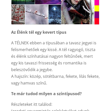
Az Élénk tél egy kevert típus
A TÉLNEK ebben a típusában a tavasz jegyei is
felismerhetőek egy kissé. A tél ragyogó, tiszta
és élénk színhatásai nagyon feltűnőek, mert
egy kis tavaszi frissesség és romantika is
beleszövődik a jegybe.
A hajszín: közép, sötétbarna, fekete, lilás fekete,
vagy hamvas színű.
Te már tudod milyen a színtípusod?
Részleteket itt találod: