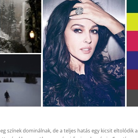
 színek dominálnak, de a teljes hatás egy kicsit eltolódik a