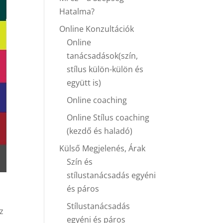
Hatalma?
Online Konzultációk
Online
tanácsadások(szín,
stílus külön-külön és
együtt is)
Online coaching
Online Stílus coaching
(kezdő és haladó)
Külső Megjelenés, Árak
Szín és
stílustanácsadás egyéni
és páros
Stílustanácsadás
z
egyéni és páros