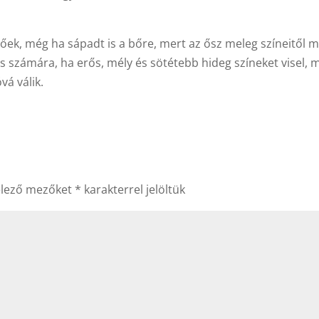
őek, még ha sápadt is a bőre, mert az ősz meleg színeitől 
s számára, ha erős, mély és sötétebb hideg színeket visel, 
vá válik.
elező mezőket
*
karakterrel jelöltük