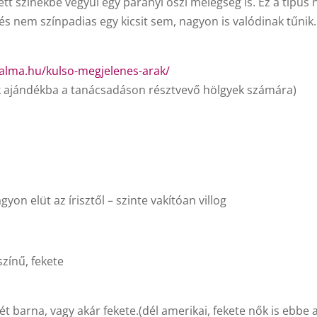
ített színekbe vegyül egy parányi őszi melegség is. Ez a típus
 és nem színpadias egy kicsit sem, nagyon is valódinak tűnik.
talma.hu/kulso-megjelenes-arak/
k ajándékba a tanácsadáson résztvevő hölgyek számára)
on elüt az írisztől – szinte vakítóan villog
színű, fekete
t barna, vagy akár fekete.(dél amerikai, fekete nők is ebbe 