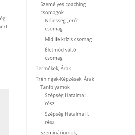
Személyes coaching
csomagok
még
Nőiesség „erő”
mert
csomag
Midlife krízis csomag
Életmód váltó
csomag
Termékek, Árak
Tréningek-Képzések, Árak
Tanfolyamok
Szépség Hatalma I.
rész
Szépség Hatalma II.
rész
Szemináriumok,