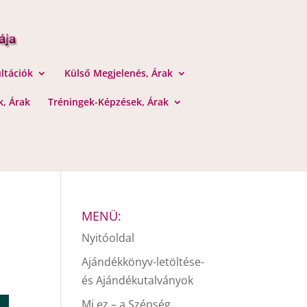
ltációk
Külső Megjelenés, Árak
, Árak
Tréningek-Képzések, Árak
MENÜ:
Nyitóoldal
Ajándékkönyv-letöltése-
és Ajándékutalványok
Mi ez – a Szépség