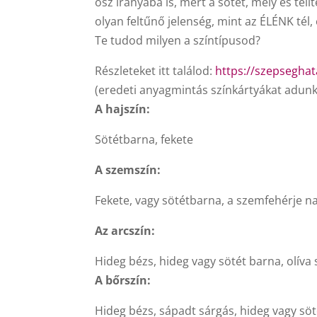
ősz irányába is, mert a sötét, mély és tel
olyan feltűnő jelenség, mint az ÉLÉNK tél,
Te tudod milyen a színtípusod?
Részleteket itt találod:
https://szepsegha
(eredeti anyagmintás színkár
tyákat adun
A hajszín:
Sötétbarna, fekete
A szemszín:
Fekete, vagy sötétbarna, a szemfehérje nagy
Az arcszín:
Hideg bézs, hideg vagy sötét barna, olíva 
A bőrszín:
Hideg bézs, sápadt sárgás, hideg vagy söté