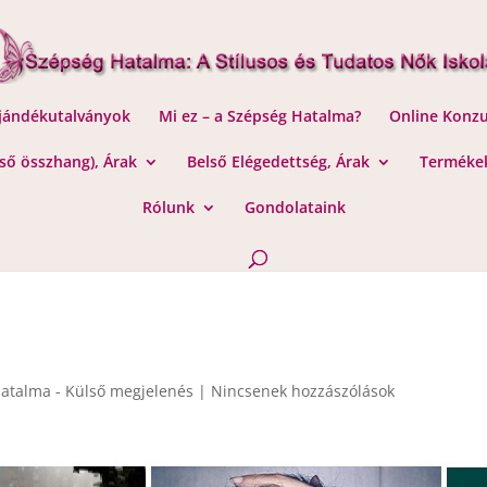
Ajándékutalványok
Mi ez – a Szépség Hatalma?
Online Konzu
lső összhang), Árak
Belső Elégedettség, Árak
Termékek
Rólunk
Gondolataink
atalma - Külső megjelenés
|
Nincsenek hozzászólások