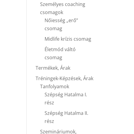
Személyes coaching
csomagok
Nőiesség „erő”
csomag
Midlife krízis csomag
Életmód váltó
csomag
Termékek, Árak
Tréningek-Képzések, Árak
Tanfolyamok
Szépség Hatalma I.
rész
Szépség Hatalma II.
rész
Szemináriumok,