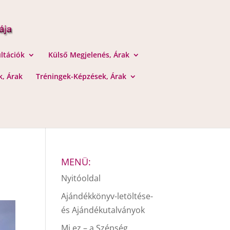
ltációk
Külső Megjelenés, Árak
, Árak
Tréningek-Képzések, Árak
MENÜ:
Nyitóoldal
Ajándékkönyv-letöltése-
és Ajándékutalványok
Mi ez – a Szépség