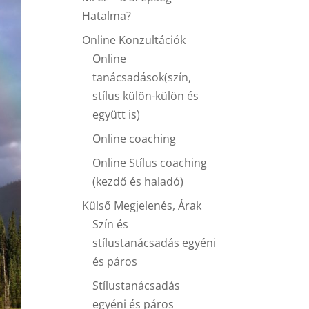
Hatalma?
Online Konzultációk
Online
tanácsadások(szín,
stílus külön-külön és
együtt is)
Online coaching
Online Stílus coaching
(kezdő és haladó)
Külső Megjelenés, Árak
Szín és
stílustanácsadás egyéni
és páros
Stílustanácsadás
egyéni és páros