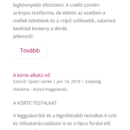
legkönnyebb öltöztetni. A cselló szintén
arányos testforma, de ebben az esetben a
mellek teltebbek és a csípő szélesebb, valamint
kevésbé keskeny a derék.
Jellemzői:
Tovább
A körte alkatú nő
Szerző:
Újvári Lenke
|
jún 14, 2018
|
Szépség
Hatalma - Külső megjelenés
A KÖRTE TESTALKAT
A leggyakoribb és a legnőiesebb testalkat.A szín
és stílustanácsadáson is ez a típus fordul elő