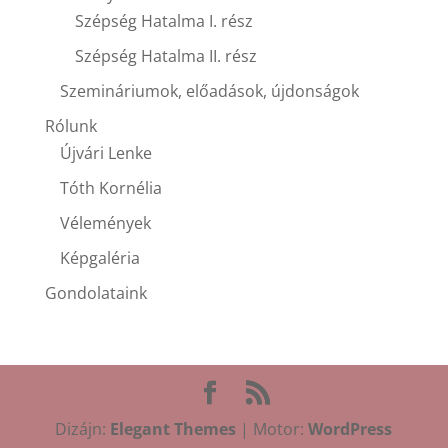
Szépség Hatalma I. rész
Szépség Hatalma II. rész
Szemináriumok, előadások, újdonságok
Rólunk
Újvári Lenke
Tóth Kornélia
Vélemények
Képgaléria
Gondolataink
Dizájn:
Elegant Themes
| Motor:
WordPress