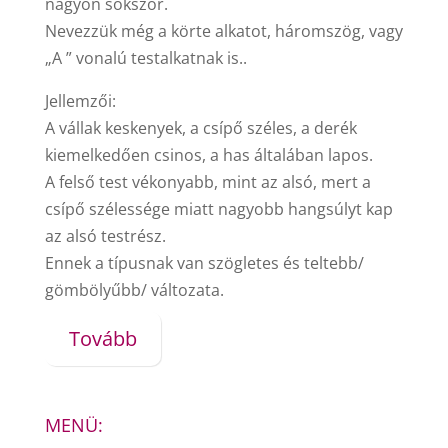
nagyon sokszor.
Nevezzük még a körte alkatot, háromszög, vagy
„A ” vonalú testalkatnak is..
Jellemzői:
A vállak keskenyek, a csípő széles, a derék
kiemelkedően csinos, a has általában lapos.
A felső test vékonyabb, mint az alsó, mert a
csípő szélessége miatt nagyobb hangsúlyt kap
az alsó testrész.
Ennek a típusnak van szögletes és teltebb/
gömbölyűbb/ változata.
Tovább
MENÜ: