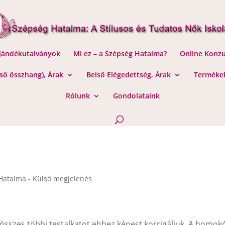
Ajándékutalványok
Mi ez – a Szépség Hatalma?
Online Konzu
lső összhang), Árak
Belső Elégedettség, Árak
Termékek
Rólunk
Gondolataink
Hatalma - Külső megjelenés
 Az összes többi testalkatot ehhez képest korrigáljuk. A homok