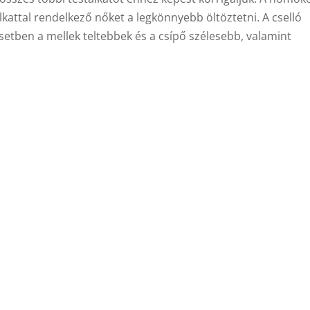
alkattal rendelkező nőket a legkönnyebb öltöztetni. A cselló
setben a mellek teltebbek és a csípő szélesebb, valamint