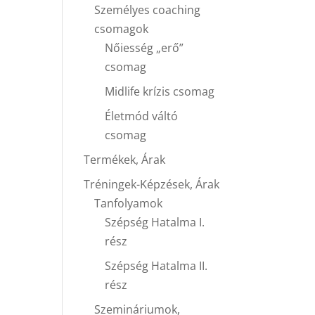
Személyes coaching
csomagok
Nőiesség „erő”
csomag
Midlife krízis csomag
Életmód váltó
csomag
Termékek, Árak
Tréningek-Képzések, Árak
Tanfolyamok
Szépség Hatalma I.
rész
Szépség Hatalma II.
rész
Szemináriumok,