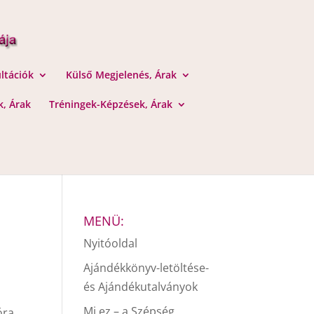
ltációk
Külső Megjelenés, Árak
, Árak
Tréningek-Képzések, Árak
MENÜ:
Nyitóoldal
Ajándékkönyv-letöltése-
és Ajándékutalványok
Mi ez – a Szépség
óra