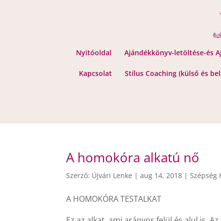
Nyitóoldal
Ajándékkönyv-letöltése-és 
Kapcsolat
Stílus Coaching (külső és be
A homokóra alkatú nő
Szerző:
Újvári Lenke
|
aug 14, 2018
|
Szépség 
A HOMOKÓRA TESTALKAT
Ez az alkat, ami arányos felül és alul is.