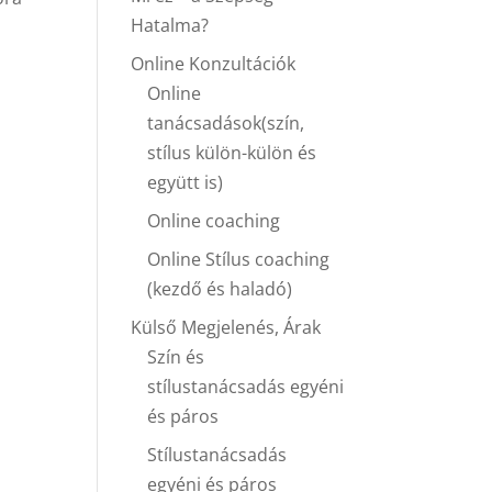
Hatalma?
Online Konzultációk
Online
tanácsadások(szín,
stílus külön-külön és
együtt is)
Online coaching
Online Stílus coaching
(kezdő és haladó)
Külső Megjelenés, Árak
Szín és
stílustanácsadás egyéni
és páros
Stílustanácsadás
egyéni és páros