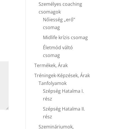
Személyes coaching
csomagok
Nőiesség „erő”
csomag
Midlife krízis csomag
Életmód váltó
csomag
Termékek, Árak
Tréningek-Képzések, Árak
Tanfolyamok
Szépség Hatalma I.
rész
Szépség Hatalma II.
rész
Szemináriumok,