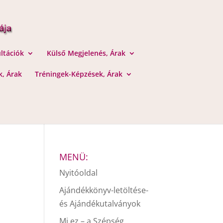
ltációk
Külső Megjelenés, Árak
, Árak
Tréningek-Képzések, Árak
MENÜ:
Nyitóoldal
Ajándékkönyv-letöltése-
és Ajándékutalványok
Mi ez – a Szépség