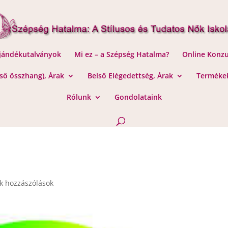
Ajándékutalványok
Mi ez – a Szépség Hatalma?
Online Konzu
lső összhang), Árak
Belső Elégedettség, Árak
Termékek
Rólunk
Gondolataink
k hozzászólások