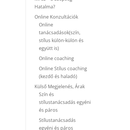
Hatalma?
Online Konzultációk
Online
tanácsadások(szín,
stílus külön-külön és
együtt is)
Online coaching
Online Stílus coaching
(kezdő és haladó)
Külső Megjelenés, Árak
Szín és
stílustanácsadás egyéni
és páros
Stílustanácsadás
egyéni és páros