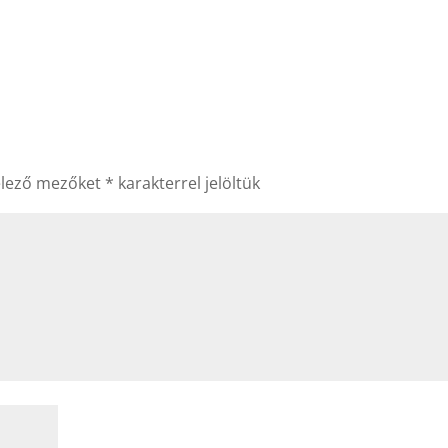
elező mezőket
*
karakterrel jelöltük