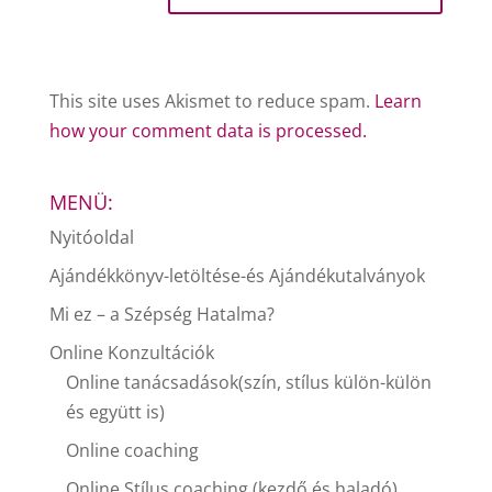
This site uses Akismet to reduce spam.
Learn
how your comment data is processed.
MENÜ:
Nyitóoldal
Ajándékkönyv-letöltése-és Ajándékutalványok
Mi ez – a Szépség Hatalma?
Online Konzultációk
Online tanácsadások(szín, stílus külön-külön
és együtt is)
Online coaching
Online Stílus coaching (kezdő és haladó)