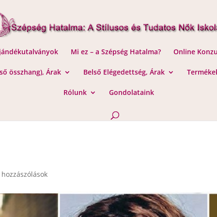
Ajándékutalványok
Mi ez – a Szépség Hatalma?
Online Konzu
lső összhang), Árak
Belső Elégedettség, Árak
Termékek
Rólunk
Gondolataink
 hozzászólások