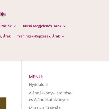
ltációk
Külső Megjelenés, Árak
, Árak
Tréningek-Képzések, Árak
MENÜ:
Nyitóoldal
Ajándékkönyv-letöltése-
és Ajándékutalványok
Mi ez – a Szépség