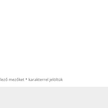
elező mezőket
*
karakterrel jelöltük