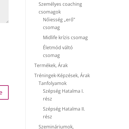
Személyes coaching
csomagok
Nőiesség „erő”
csomag
Midlife krízis csomag
Életmód váltó
csomag
Termékek, Árak
Tréningek-Képzések, Árak
Tanfolyamok
Szépség Hatalma I.
rész
Szépség Hatalma II.
rész
Szemináriumok,