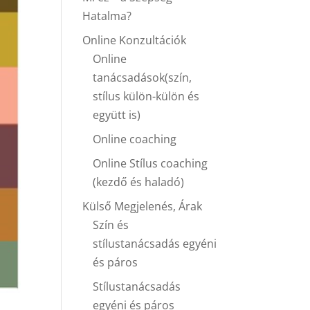
Hatalma?
Online Konzultációk
Online
tanácsadások(szín,
stílus külön-külön és
együtt is)
Online coaching
Online Stílus coaching
(kezdő és haladó)
Külső Megjelenés, Árak
Szín és
stílustanácsadás egyéni
és páros
Stílustanácsadás
egyéni és páros