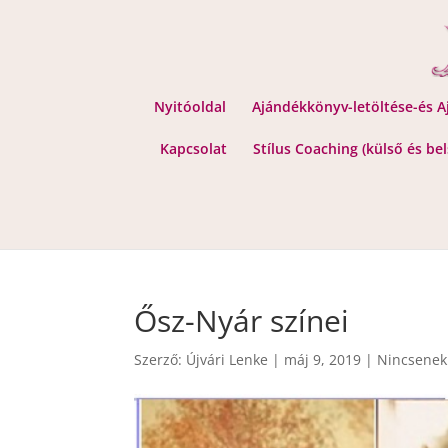
Nyitóoldal
Ajándékkönyv-letöltése-és 
Kapcsolat
Stílus Coaching (külső és be
Ősz-Nyár színei
Szerző:
Újvári Lenke
|
máj 9, 2019
|
Nincsenek