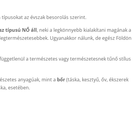
típusokat az évszak besorolás szerint.
sz típusú NŐ áll
, neki a legkönnyebb kialakítani magának a
 a legtermészetesebbek. Ugyanakkor nálunk, de egész Földön
 függetlenül a természetes vagy természetesnek tűnő stílus
rmészetes anyagúak, mint a
bőr
(táska, kesztyű, őv, ékszerek
áska, esetében.