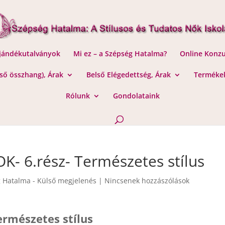
Ajándékutalványok
Mi ez – a Szépség Hatalma?
Online Konzu
lső összhang), Árak
Belső Elégedettség, Árak
Termékek
Rólunk
Gondolataink
- 6.rész- Természetes stílus
 Hatalma - Külső megjelenés
|
Nincsenek hozzászólások
ermészetes stílus