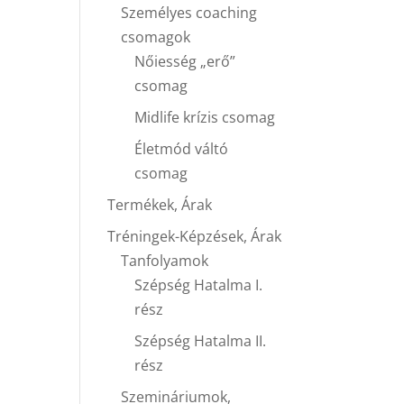
Személyes coaching
csomagok
Nőiesség „erő”
csomag
Midlife krízis csomag
Életmód váltó
csomag
Termékek, Árak
Tréningek-Képzések, Árak
Tanfolyamok
Szépség Hatalma I.
rész
Szépség Hatalma II.
rész
Szemináriumok,