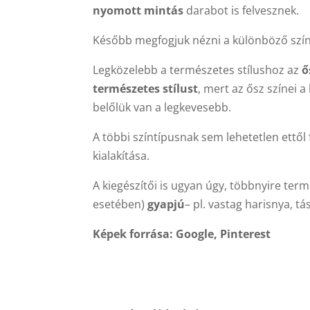
nyomott mintás
darabot is felvesznek.
Később megfogjuk nézni a különböző szín 
Legközelebb a természetes stílushoz az
ő
természetes stílust
, mert az ősz színei
belőlük van a legkevesebb.
A többi színtípusnak sem lehetetlen ettől
kialakítása.
A kiegészítői is ugyan úgy, többnyire te
esetében)
gyapjú
– pl. vastag harisnya, t
Képek forrása: Google, Pinterest