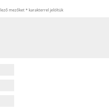
elező mezőket
*
karakterrel jelöltük