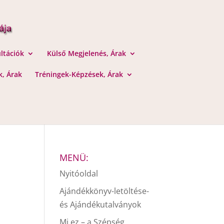
ltációk
Külső Megjelenés, Árak
, Árak
Tréningek-Képzések, Árak
MENÜ:
Nyitóoldal
Ajándékkönyv-letöltése-
és Ajándékutalványok
Mi ez – a Szépség