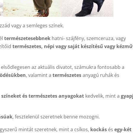
zzád vagy a semleges színek.
él
természetesebbnek
hatni- szájfény, szemceruza, vagy
zítőid
természetes, népi vagy saját készítésű vagy kézmű
 elsődlegesen az aktuális divatot, számukra fontosabb a
zködésükben
, valamint a
természetes
anyagú ruhák és
d színeket és természetes anyagokat
kedvelik, mint a
gyap
yásúak
, fesztelenül szeretnek benne mozogni.
 egyszerű mintát szeretnek, mint a csíkos,
kockás
és
egy-két