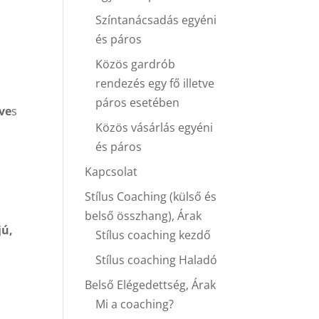
Színtanácsadás egyéni
és páros
Közös gardrób
rendezés egy fő illetve
páros esetében
ve
s
Közös vásárlás egyéni
és páros
Kapcsolat
Stílus Coaching (külső és
belső összhang), Árak
jú,
Stílus coaching kezdő
Stílus coaching Haladó
Belső Elégedettség, Árak
Mi a coaching?