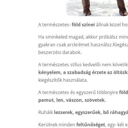
A természetes-
föld színei
állnak közel ho
Ha sminkeled magad, akkor próbálsz min
gyakran csak arckrémet használsz.Kiegés
beszerzési darabok.
A természetes stílus kedvelői nem követik
kényelem, a szabadság érzete az öltö
kiegészítők használata.
A természetes és egyszerű többnyire
föl
pamut, len, vászon, szövetek.
Ruháik
lezserek, egyszerűek, bő ráhag
Kerülnek minden
feltűnőséget
, egy- két