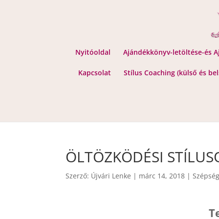
Nyitóoldal
Ajándékkönyv-letöltése-és 
Kapcsolat
Stílus Coaching (külső és be
ÖLTÖZKÖDÉSI STÍLUSOK
Szerző:
Újvári Lenke
|
márc 14, 2018
|
Szépség
T