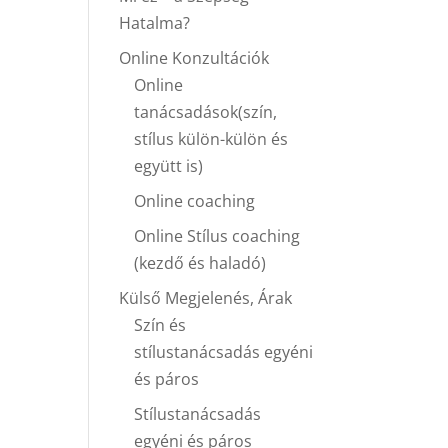
Hatalma?
Online Konzultációk
Online
tanácsadások(szín,
stílus külön-külön és
együtt is)
Online coaching
Online Stílus coaching
(kezdő és haladó)
Külső Megjelenés, Árak
Szín és
stílustanácsadás egyéni
és páros
Stílustanácsadás
egyéni és páros