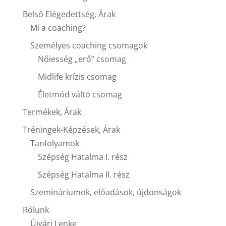
Belső Elégedettség, Árak
Mi a coaching?
Személyes coaching csomagok
Nőiesség „erő” csomag
Midlife krízis csomag
Életmód váltó csomag
Termékek, Árak
Tréningek-Képzések, Árak
Tanfolyamok
Szépség Hatalma I. rész
Szépség Hatalma II. rész
Szemináriumok, előadások, újdonságok
Rólunk
Újvári Lenke