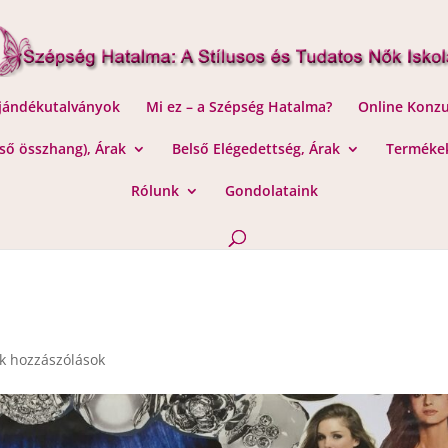
Ajándékutalványok
Mi ez – a Szépség Hatalma?
Online Konzu
lső összhang), Árak
Belső Elégedettség, Árak
Termékek
Rólunk
Gondolataink
k hozzászólások