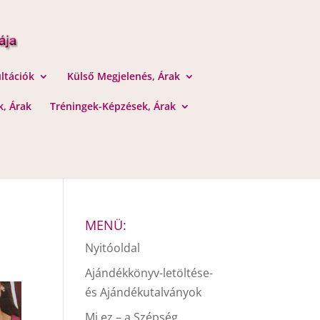
ltációk
Külső Megjelenés, Árak
, Árak
Tréningek-Képzések, Árak
MENÜ:
Nyitóoldal
Ajándékkönyv-letöltése-
és Ajándékutalványok
Mi ez – a Szépség