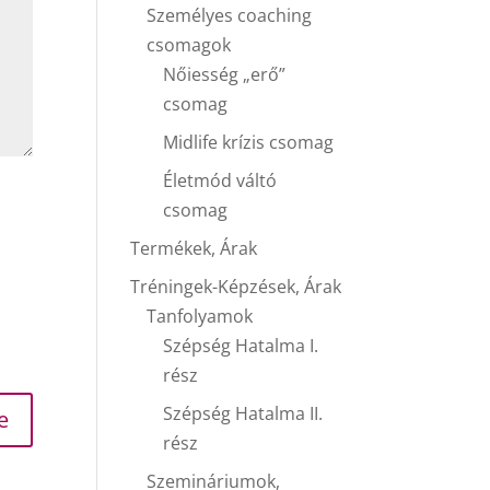
Személyes coaching
csomagok
Nőiesség „erő”
csomag
Midlife krízis csomag
Életmód váltó
csomag
Termékek, Árak
Tréningek-Képzések, Árak
Tanfolyamok
Szépség Hatalma I.
rész
Szépség Hatalma II.
rész
Szemináriumok,