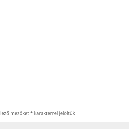
elező mezőket
*
karakterrel jelöltük