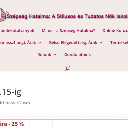
Ajándékutalványok
Mi ez – a Szépség Hatalma?
Online Konzu
lső összhang), Árak
Belső Elégedettség, Árak
Termékek
Rólunk
Gondolataink
.15-ig
k hozzászólások