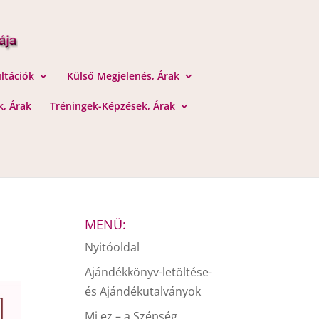
ltációk
Külső Megjelenés, Árak
, Árak
Tréningek-Képzések, Árak
MENÜ:
Nyitóoldal
Ajándékkönyv-letöltése-
és Ajándékutalványok
Mi ez – a Szépség