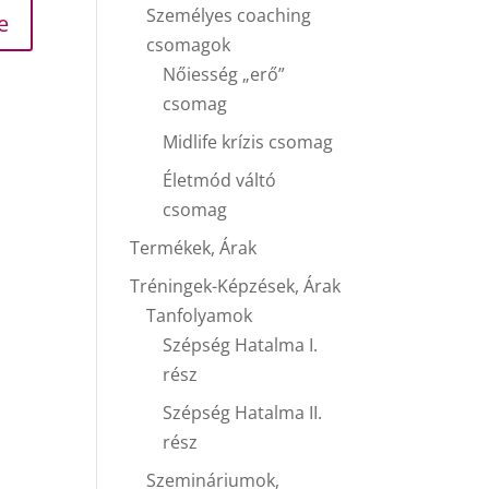
Személyes coaching
csomagok
Nőiesség „erő”
csomag
Midlife krízis csomag
Életmód váltó
csomag
Termékek, Árak
Tréningek-Képzések, Árak
Tanfolyamok
Szépség Hatalma I.
rész
Szépség Hatalma II.
rész
Szemináriumok,