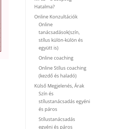
Hatalma?
Online Konzultációk
Online
tanácsadások(szín,
stílus külön-külön és
együtt is)
Online coaching
Online Stílus coaching
(kezdő és haladó)
Külső Megjelenés, Árak
Szín és
stílustanácsadás egyéni
és páros
Stílustanácsadás
egyéni és páros