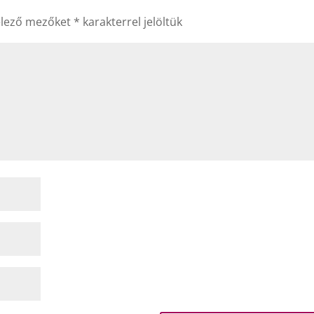
elező mezőket
*
karakterrel jelöltük