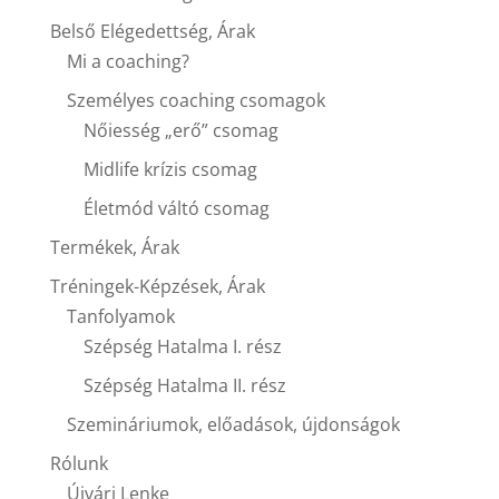
Belső Elégedettség, Árak
Mi a coaching?
Személyes coaching csomagok
Nőiesség „erő” csomag
Midlife krízis csomag
Életmód váltó csomag
Termékek, Árak
Tréningek-Képzések, Árak
Tanfolyamok
Szépség Hatalma I. rész
Szépség Hatalma II. rész
Szemináriumok, előadások, újdonságok
Rólunk
Újvári Lenke