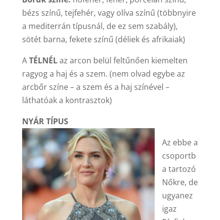
bézs színű, tejfehér, vagy olíva színű (többnyire
a mediterrán típusnál, de ez sem szabály),
sötét barna, fekete színű (déliek és afrikaiak)
A
TÉLNÉL
az arcon belül feltűnően kiemelten
ragyog a haj és a szem. (nem olvad egybe az
arcbőr színe – a szem és a haj színével –
láthatóak a kontrasztok)
NYÁR TÍPUS
Az ebbe a
csoportb
a tartozó
Nőkre, de
ugyanez
igaz