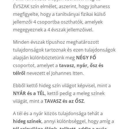
ÉVSZAK szín elmélet, aszerint, hogy Johaness
megfigyelte, hogy a tanítványai fizikai külső
jellemzői 4 csoportba oszthatók, amelyek
megegyeznek a 4 évszak jellemzőivel.
Minden évszak típushoz meghatározott
tulajdonságok tartoznak és ezen tulajdonságok
alapján különböztetünk meg
NÉGY FŐ
csoportot, amelyet a
tavasz, nyár, ősz és
télről
nevezett el Johannes Itten.
Ebből kettő hideg szín világot képvisel, mint a
NYÁR
és a
TÉL
, kettő pedig a meleg színek
világát, mint a
TAVASZ
és az
ŐSZ
.
A tél és a nyár közös tulajdonsága tehát a
hideg színek
, annyi különbséggel, hogy amíg a