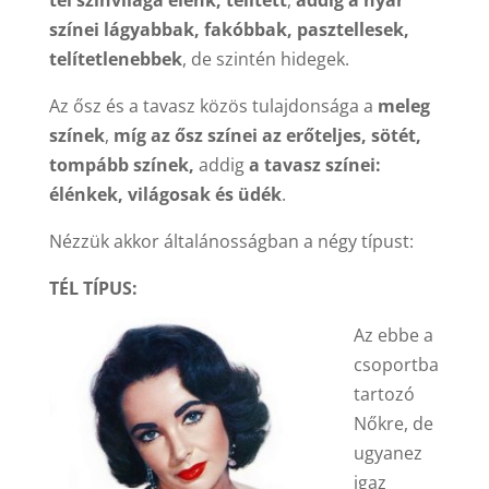
tél színvilága élénk, telített
,
addig a nyár
színei lágyabbak, fakóbbak, pasztellesek,
telítetlenebbek
, de szintén hidegek.
Az ősz és a tavasz közös tulajdonsága a
meleg
színek
,
míg az ősz színei az erőteljes, sötét,
tompább színek,
addig
a tavasz színei:
élénkek, világosak és üdék
.
Nézzük akkor általánosságban a négy típust:
TÉL TÍPUS:
Az ebbe a
csoportba
tartozó
Nőkre, de
ugyanez
igaz