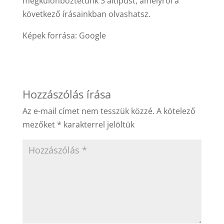
megkülönböztetünk 3 altípust, amelyről a
következő írásainkban olvashatsz.
Képek forrása: Google
Hozzászólás írása
Az e-mail címet nem tesszük közzé.
A kötelező
mezőket
*
karakterrel jelöltük