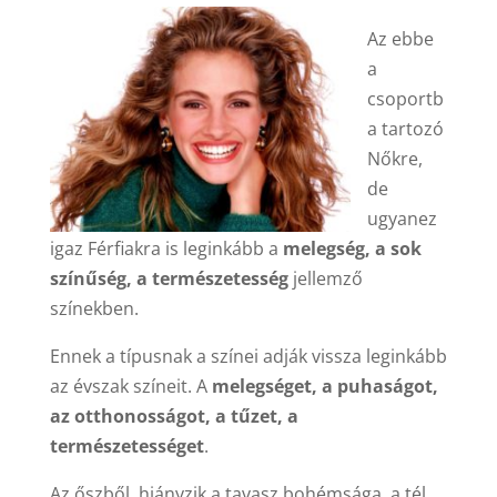
Az ebbe
a
csoportb
a tartozó
Nőkre,
de
ugyanez
igaz Férfiakra is leginkább a
melegség, a sok
színűség, a természetesség
jellemző
színekben.
Ennek a típusnak a színei adják vissza leginkább
az évszak színeit. A
melegséget, a puhaságot,
az otthonosságot, a tűzet, a
természetességet
.
Az őszből, hiányzik a tavasz bohémsága, a tél