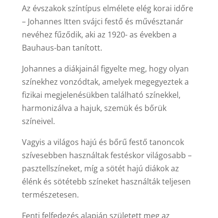
Az évszakok színtípus elmélete elég korai időre
– Johannes Itten svájci festő és művésztanár
nevéhez fűződik, aki az 1920- as években a
Bauhaus-ban tanított.
Johannes a diákjainál figyelte meg, hogy olyan
színekhez vonzódtak, amelyek megegyeztek a
fizikai megjelenésükben található színekkel,
harmonizálva a hajuk, szemük és bőrük
színeivel.
Vagyis a világos hajú és bőrű festő tanoncok
szívesebben használtak festéskor világosabb –
pasztellszíneket, míg a sötét hajú diákok az
élénk és sötétebb színeket használták teljesen
természetesen.
Fenti felfedezés alapján született meg az