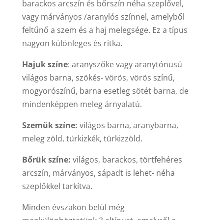
barackos arcszín és bőrszín néha szeplővel,
vagy márványos /aranylós színnel, amelyből
feltűnő a szem és a haj melegsége. Ez a típus
nagyon különleges és ritka.
Hajuk színe
: aranyszőke vagy aranytónusú
világos barna, szökés- vörös, vörös színű,
mogyorószínű, barna esetleg sötét barna, de
mindenképpen meleg árnyalatú.
Szemük színe:
világos barna, aranybarna,
meleg zöld, türkizkék, türkizzöld.
Bőrük színe:
világos, barackos, törtfehéres
arcszín, márványos, sápadt is lehet- néha
szeplőkkel tarkítva.
Minden évszakon belül még