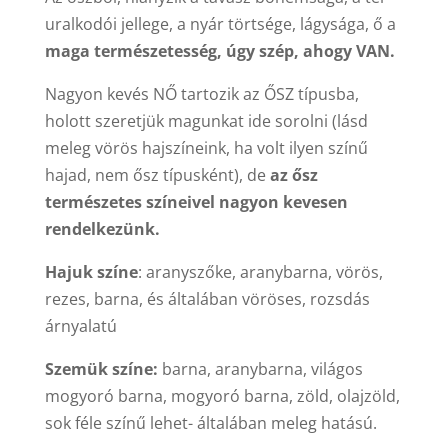
uralkodói jellege, a nyár törtsége, lágysága, ő a
maga természetesség, úgy szép, ahogy VAN.
Nagyon kevés NŐ tartozik az ŐSZ típusba,
holott szeretjük magunkat ide sorolni (lásd
meleg vörös hajszíneink, ha volt ilyen színű
hajad, nem ősz típusként), de
az ősz
természetes színeivel nagyon kevesen
rendelkezünk.
Hajuk színe
: aranyszőke, aranybarna, vörös,
rezes, barna, és általában vöröses, rozsdás
árnyalatú
Szemük színe:
barna, aranybarna, világos
mogyoró barna, mogyoró barna, zöld, olajzöld,
sok féle színű lehet- általában meleg hatású.