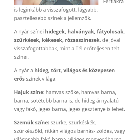
Férfiakra
is leginkább a visszafogott, lágyabb,
pasztellesebb színek a jellemzők.
A nyár színei
hidegek, halványak, fátyolosak,
szürkések, kékesek, rózsaszínesek
, de jóval
visszafogottabbak, mint a Tél erőteljesen telt
színei.
A nyár a
hideg, tört, világos és közepesen
erős
színek világa.
Hajuk színe
: hamvas szőke, hamvas barna,
barna, sötétebb barna is, de hideg árnyalatú
vagy fakó, jeges barna, jeges gesztenye is lehet.
Szemük színe:
szürke, szürkéskék,
szürkészöld, ritkán világos barnás- zöldes, vagy
világosabb fakó barna, világos mogyoróbarna,