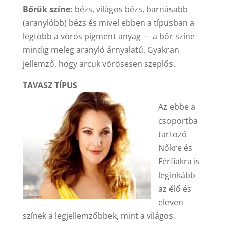
Bőrük színe:
bézs, világos bézs, barnásabb
(aranylóbb) bézs és mivel ebben a típusban a
legtöbb a vörös pigment anyag – a bőr színe
mindig meleg aranyló árnyalatú. Gyakran
jellemző, hogy arcuk vörösesen szeplős.
TAVASZ TÍPUS
Az ebbe a
csoportba
tartozó
Nőkre és
Férfiakra is
leginkább
az élő és
eleven
színek a legjellemzőbbek, mint a világos,