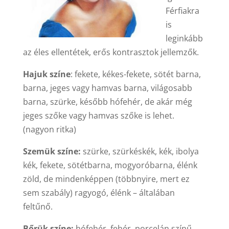
Férfiakra
is
leginkább
az éles ellentétek, erős kontrasztok jellemzők.
Hajuk színe
: fekete, kékes-fekete, sötét barna,
barna, jeges vagy hamvas barna, világosabb
barna, szürke, később hófehér, de akár még
jeges szőke vagy hamvas szőke is lehet.
(nagyon ritka)
Szemük színe:
szürke, szürkéskék, kék, ibolya
kék, fekete, sötétbarna, mogyoróbarna, élénk
zöld, de mindenképpen (többnyire, mert ez
sem szabály) ragyogó, élénk – általában
feltűnő.
Bőrük színe:
hófehér, fehér, porcelán színű,