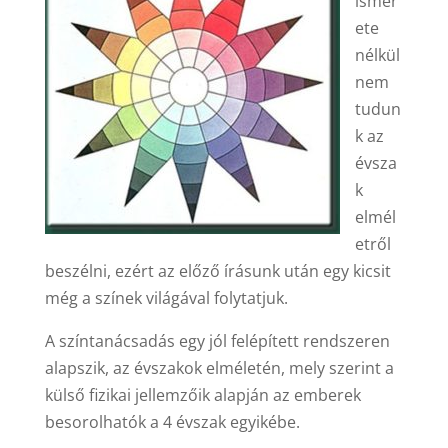
ismer
ete
nélkül
nem
tudun
k az
évsza
k
elmél
etről
beszélni, ezért az előző írásunk után egy kicsit
még a színek világával folytatjuk.
A színtanácsadás egy jól felépített rendszeren
alapszik, az évszakok elméletén, mely szerint a
külső fizikai jellemzőik alapján az emberek
besorolhatók a 4 évszak egyikébe.