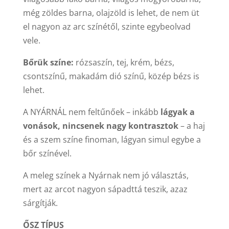
még zöldes barna, olajzöld is lehet, de nem üt
el nagyon az arc színétől, szinte egybeolvad
vele.
Bőrük színe:
rózsaszín, tej, krém, bézs,
csontszínű, makadám dió színű, közép bézs is
lehet.
A NYÁRNÁL nem feltűnőek – inkább
lágyak a
vonások, nincsenek nagy kontrasztok
– a haj
és a szem színe finoman, lágyan simul egybe a
bőr színével.
A meleg színek a Nyárnak nem jó választás,
mert az arcot nagyon sápadttá teszik, azaz
sárgítják.
ŐSZ TÍPUS