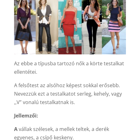
Az ebbe a típusba tartozó nők a körte testalkat
ellentétei.
A felsőtest az alsóhoz képest sokkal erősebb.
Nevezzük ezt a testalkatot serleg, kehely, vagy
,,V” vonalú testalkatnak is.
Jellemzői:
A
vállak szélesek, a mellek teltek, a derék
egyenes, a csípő keskeny.