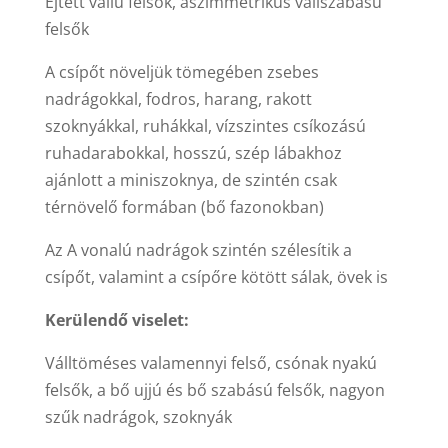
Ejtett vállú felsők, aszimmetrikus vállszabású
felsők
A csípőt növeljük tömegében zsebes
nadrágokkal, fodros, harang, rakott
szoknyákkal, ruhákkal, vízszintes csíkozású
ruhadarabokkal, hosszú, szép lábakhoz
ajánlott a miniszoknya, de szintén csak
térnövelő formában (bő fazonokban)
Az A vonalú nadrágok szintén szélesítik a
csípőt, valamint a csípőre kötött sálak, övek is
Kerülendő viselet:
Válltöméses valamennyi felső, csónak nyakú
felsők, a bő ujjú és bő szabású felsők, nagyon
szűk nadrágok, szoknyák