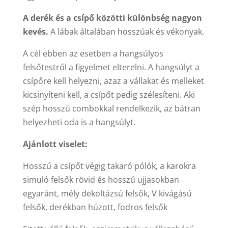
A derék és a csípő közötti különbség nagyon
kevés.
A lábak általában hosszúak és vékonyak.
A cél ebben az esetben a hangsúlyos
felsőtestről a figyelmet elterelni. A hangsúlyt a
csípőre kell helyezni, azaz a vállakat és melleket
kicsinyíteni kell, a csípőt pedig szélesíteni. Aki
szép hosszú combokkal rendelkezik, az bátran
helyezheti oda is a hangsúlyt.
Ajánlott viselet:
Hosszú a csípőt végig takaró pólók, a karokra
simuló felsők rövid és hosszú ujjasokban
egyaránt, mély dekoltázsú felsők, V kivágású
felsők, derékban húzott, fodros felsők