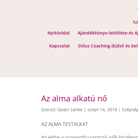
Nyitóoldal
Ajándékkönyv-letöltése-és 
Kapcsolat
Stílus Coaching (külső és be
Az alma alkatú nő
Szerző:
Újvári Lenke
|
szept 14, 2018
|
Szépség
AZ ALMA TESTALKAT
Az ebbe a csoportba tartozó nők középpon