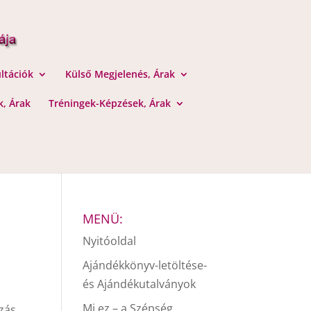
ltációk
Külső Megjelenés, Árak
, Árak
Tréningek-Képzések, Árak
MENÜ:
Nyitóoldal
Ajándékkönyv-letöltése-
és Ajándékutalványok
Mi ez – a Szépség
ízás