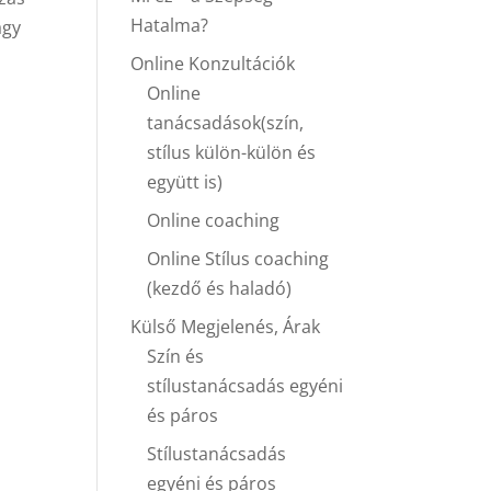
Hatalma?
agy
Online Konzultációk
Online
tanácsadások(szín,
stílus külön-külön és
együtt is)
Online coaching
Online Stílus coaching
(kezdő és haladó)
Külső Megjelenés, Árak
Szín és
stílustanácsadás egyéni
és páros
Stílustanácsadás
egyéni és páros