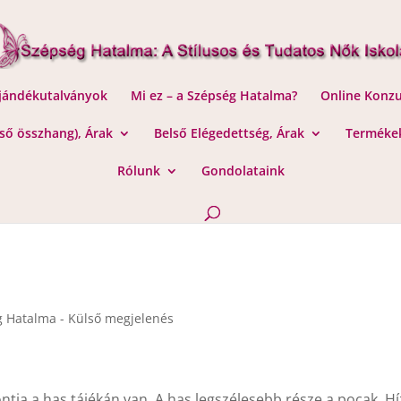
Ajándékutalványok
Mi ez – a Szépség Hatalma?
Online Konzu
lső összhang), Árak
Belső Elégedettség, Árak
Termékek
Rólunk
Gondolataink
 Hatalma - Külső megjelenés
tja a has tájékán van. A has legszélesebb része a pocak. H