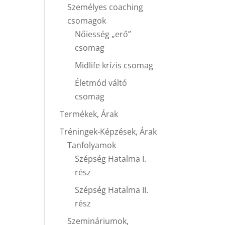
Személyes coaching
csomagok
Nőiesség „erő”
csomag
Midlife krízis csomag
Életmód váltó
csomag
Termékek, Árak
Tréningek-Képzések, Árak
Tanfolyamok
Szépség Hatalma I.
rész
Szépség Hatalma II.
rész
Szemináriumok,