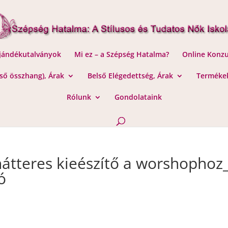
Ajándékutalványok
Mi ez – a Szépség Hatalma?
Online Konzu
lső összhang), Árak
Belső Elégedettség, Árak
Termékek
Rólunk
Gondolataink
hátteres kieészítő a worshophoz
ó