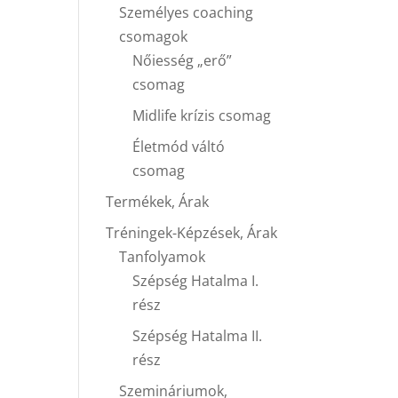
Személyes coaching
csomagok
Nőiesség „erő”
csomag
Midlife krízis csomag
Életmód váltó
csomag
Termékek, Árak
Tréningek-Képzések, Árak
Tanfolyamok
Szépség Hatalma I.
rész
Szépség Hatalma II.
rész
Szemináriumok,