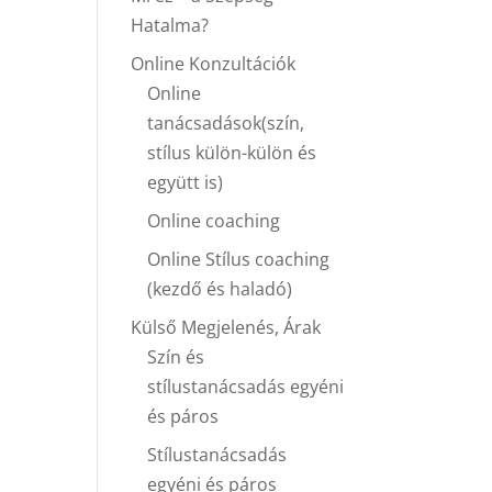
Hatalma?
Online Konzultációk
Online
tanácsadások(szín,
stílus külön-külön és
együtt is)
Online coaching
Online Stílus coaching
(kezdő és haladó)
Külső Megjelenés, Árak
Szín és
stílustanácsadás egyéni
és páros
Stílustanácsadás
egyéni és páros