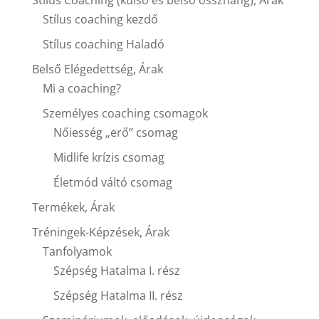
Stílus Coaching (külső és belső összhang), Árak
Stílus coaching kezdő
Stílus coaching Haladó
Belső Elégedettség, Árak
Mi a coaching?
Személyes coaching csomagok
Nőiesség „erő” csomag
Midlife krízis csomag
Életmód váltó csomag
Termékek, Árak
Tréningek-Képzések, Árak
Tanfolyamok
Szépség Hatalma I. rész
Szépség Hatalma II. rész