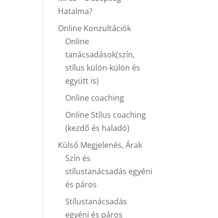
Hatalma?
Online Konzultációk
Online
tanácsadások(szín,
stílus külön-külön és
együtt is)
Online coaching
Online Stílus coaching
(kezdő és haladó)
Külső Megjelenés, Árak
Szín és
stílustanácsadás egyéni
és páros
Stílustanácsadás
egyéni és páros