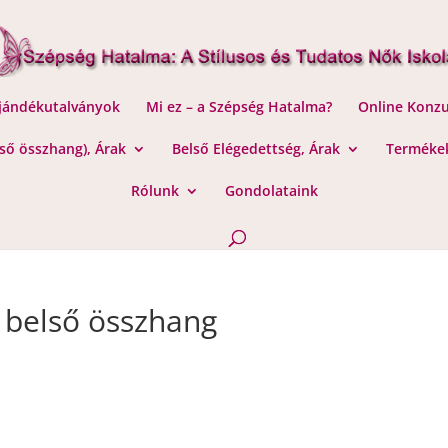
Ajándékutalványok
Mi ez – a Szépség Hatalma?
Online Konzu
lső összhang), Árak
Belső Elégedettség, Árak
Termékek
Rólunk
Gondolataink
ő belső összhang