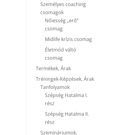
Személyes coaching
csomagok
Nőiesség „erő”
csomag
Midlife krízis csomag
Életmód váltó
csomag
Termékek, Árak
Tréningek-Képzések, Árak
Tanfolyamok
Szépség Hatalma I.
rész
Szépség Hatalma II.
rész
Szemináriumok,