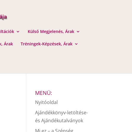
ltációk
Külső Megjelenés, Árak
, Árak
Tréningek-Képzések, Árak
MENÜ:
Nyitóoldal
Ajándékkönyv-letöltése-
és Ajándékutalványok
Mi ez – a Szépség