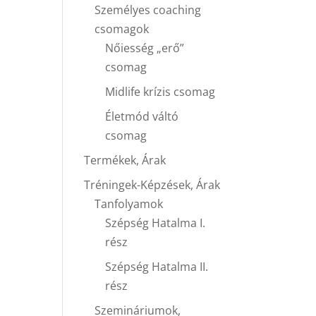
Személyes coaching
csomagok
Nőiesség „erő”
csomag
Midlife krízis csomag
Életmód váltó
csomag
Termékek, Árak
Tréningek-Képzések, Árak
Tanfolyamok
Szépség Hatalma I.
rész
Szépség Hatalma II.
rész
Szemináriumok,