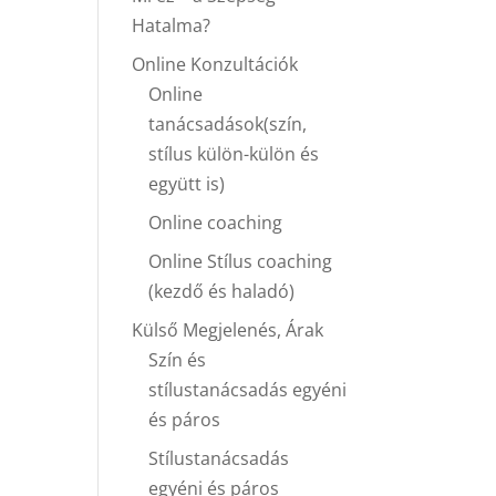
Hatalma?
Online Konzultációk
Online
tanácsadások(szín,
stílus külön-külön és
együtt is)
Online coaching
Online Stílus coaching
(kezdő és haladó)
Külső Megjelenés, Árak
Szín és
stílustanácsadás egyéni
és páros
Stílustanácsadás
egyéni és páros