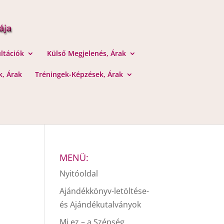
ltációk
Külső Megjelenés, Árak
, Árak
Tréningek-Képzések, Árak
MENÜ:
Nyitóoldal
Ajándékkönyv-letöltése-
és Ajándékutalványok
Mi ez – a Szépség