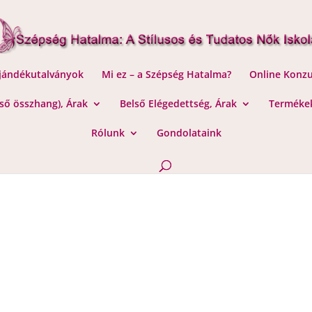
Ajándékutalványok
Mi ez – a Szépség Hatalma?
Online Konzu
lső összhang), Árak
Belső Elégedettség, Árak
Termékek
Rólunk
Gondolataink