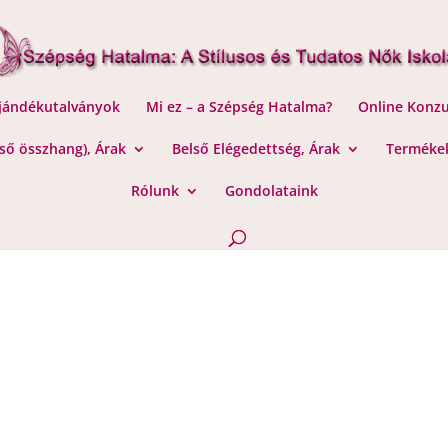
Ajándékutalványok
Mi ez – a Szépség Hatalma?
Online Konzu
lső összhang), Árak
Belső Elégedettség, Árak
Termékek
Rólunk
Gondolataink