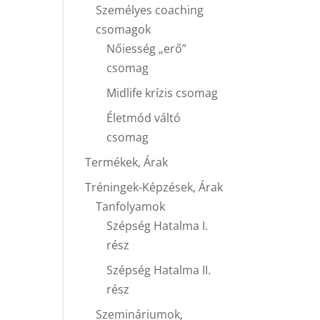
Személyes coaching
csomagok
Nőiesség „erő”
csomag
Midlife krízis csomag
Életmód váltó
csomag
Termékek, Árak
Tréningek-Képzések, Árak
Tanfolyamok
Szépség Hatalma I.
rész
Szépség Hatalma II.
rész
Szemináriumok,