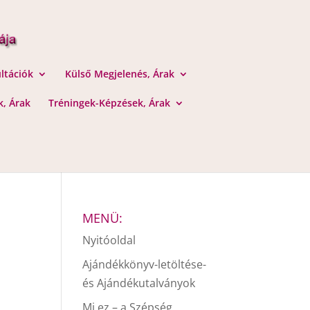
ltációk
Külső Megjelenés, Árak
, Árak
Tréningek-Képzések, Árak
MENÜ:
Nyitóoldal
Ajándékkönyv-letöltése-
és Ajándékutalványok
Mi ez – a Szépség