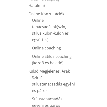
Hatalma?
Online Konzultációk
Online
tanácsadások(szín,
stílus külön-külön és
együtt is)
Online coaching
Online Stílus coaching
(kezdő és haladó)
Külső Megjelenés, Árak
Szín és
stílustanácsadás egyéni
és páros
Stílustanácsadás
egyéni és páros